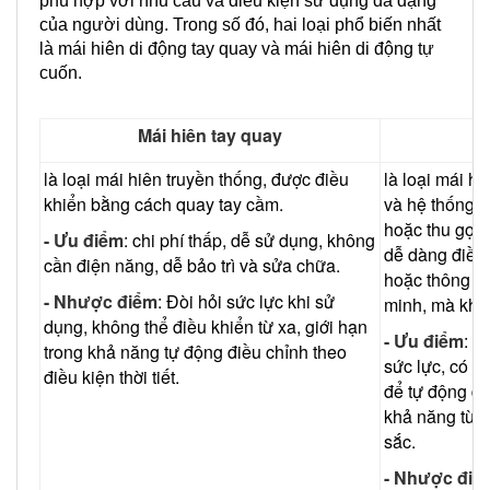
phù hợp với nhu cầu và điều kiện sử dụng đa dạng
của người dùng. Trong số đó, hai loại phổ biến nhất
là mái hiên di động tay quay và mái hiên di động tự
cuốn.
Mái hiên tay quay
M
là loại mái hiên truyền thống, được điều
là loại mái h
khiển bằng cách quay tay cầm.
và hệ thống đ
hoặc thu gọn 
- Ưu điểm
: chi phí thấp, dễ sử dụng, không
dễ dàng điều
cần điện năng, dễ bảo trì và sửa chữa.
hoặc thông q
- Nhược điểm
: Đòi hỏi sức lực khi sử
minh, mà khô
dụng, không thể điều khiển từ xa, giới hạn
- Ưu điểm
: D
trong khả năng tự động điều chỉnh theo
sức lực, có th
điều kiện thời tiết.
để tự động đi
khả năng tùy 
sắc.
- Nhược điể