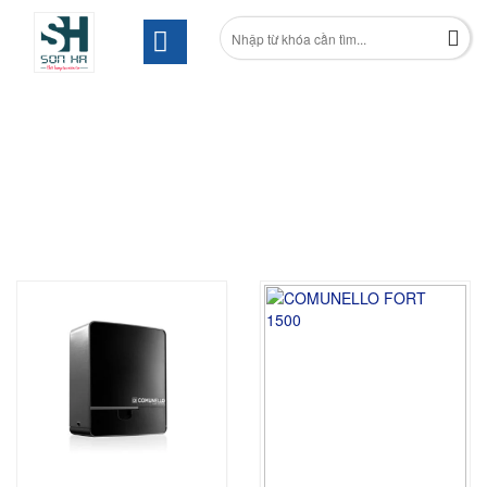
CỔNG TRƯỢT TỰ ĐỘNG